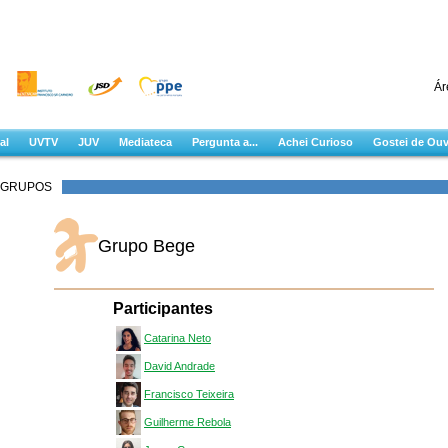
Ár
al
UVTV
JUV
Mediateca
Pergunta a...
Achei Curioso
Gostei de Ouv
GRUPOS
Grupo Bege
Participantes
Catarina Neto
David Andrade
Francisco Teixeira
Guilherme Rebola