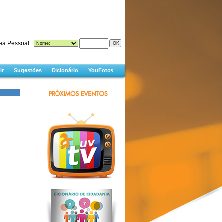
ea Pessoal
ir
Sugestões
Dicionário
YouFotos