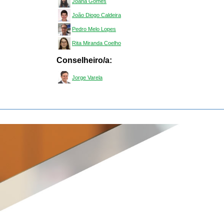
Joana Gomes
João Diogo Caldeira
Pedro Melo Lopes
Rita Miranda Coelho
Conselheiro/a:
Jorge Varela