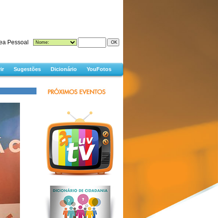
ea Pessoal
ir
Sugestões
Dicionário
YouFotos