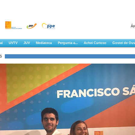
Ár
al
UVTV
JUV
Mediateca
Pergunta a...
Achei Curioso
Gostei de Ouv
S