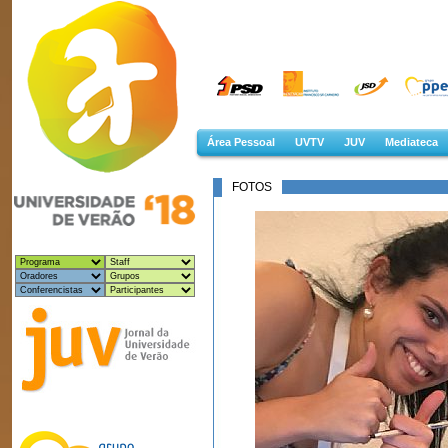
Área Pessoal
UVTV
JUV
Mediateca
FOTOS