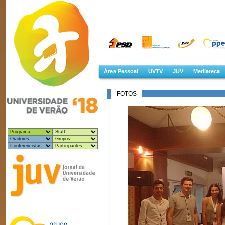
Área Pessoal
UVTV
JUV
Mediateca
FOTOS