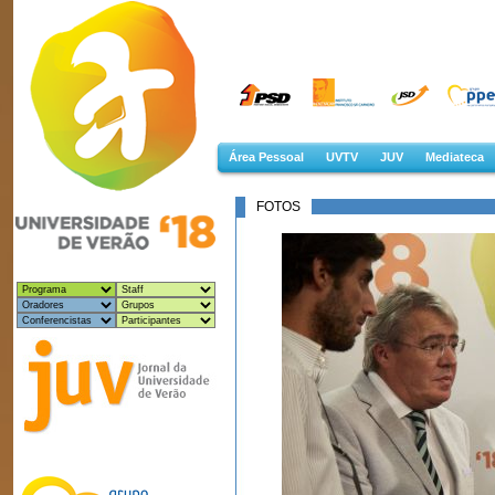
Área Pessoal
UVTV
JUV
Mediateca
FOTOS