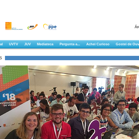
Ár
al
UVTV
JUV
Mediateca
Pergunta a...
Achei Curioso
Gostei de Ouv
S