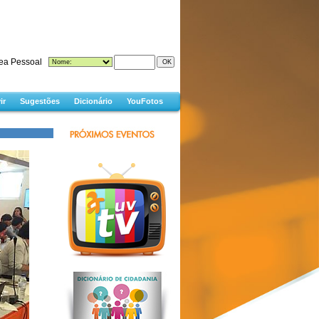
ea Pessoal
ir
Sugestões
Dicionário
YouFotos